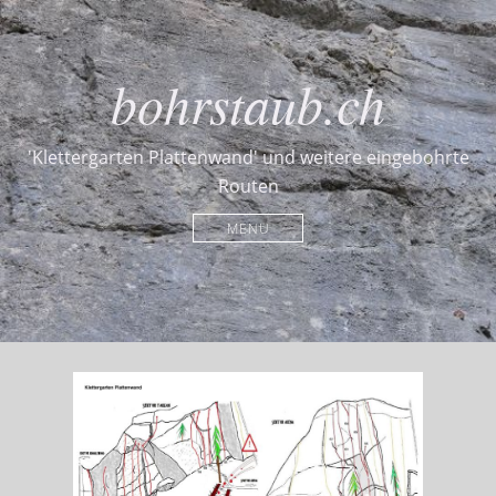
bohrstaub.ch
'Klettergarten Plattenwand' und weitere eingebohrte
Routen
MENU