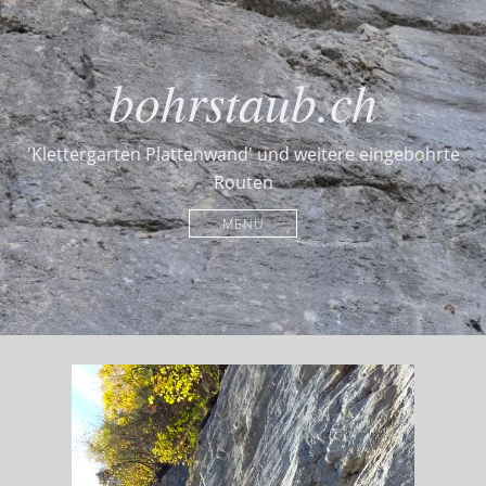
bohrstaub.ch
'Klettergarten Plattenwand' und weitere eingebohrte
Routen
MENU