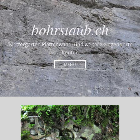
bohrstaub.ch
'Klettergarten Plattenwand' und weitere eingebohrte
Routen
MENU