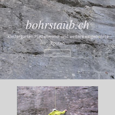
bohrstaub.ch
'Klettergarten Plattenwand' und weitere eingebohrte
Routen
MENU