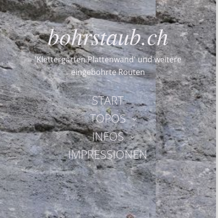
bohrstaub.ch
'Klettergarten Plattenwand' und weitere
eingebohrte Routen
START
TOPOS
INFOS
IMPRESSIONEN