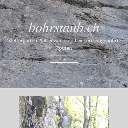
bohrstaub.ch
'Klettergarten Plattenwand' und weitere eingebohrte
Routen
MENU