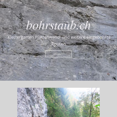
bohrstaub.ch
'Klettergarten Plattenwand' und weitere eingebohrte
Routen
MENU