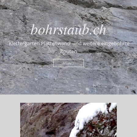
bohrstaub.ch
'Klettergarten Plattenwand' und weitere eingebohrte
Routen
MENU